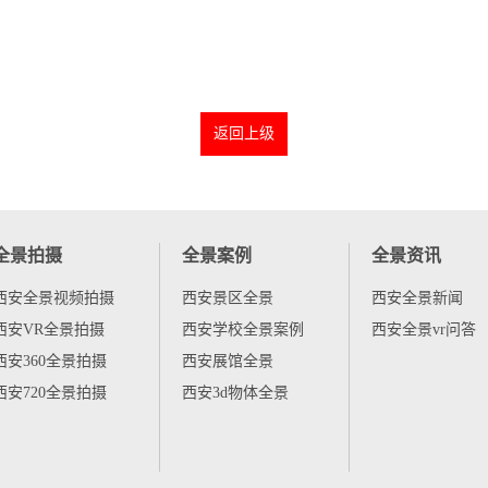
返回上级
全景拍摄
全景案例
全景资讯
西安全景视频拍摄
西安景区全景
西安全景新闻
西安VR全景拍摄
西安学校全景案例
西安全景vr问答
西安360全景拍摄
西安展馆全景
西安720全景拍摄
西安3d物体全景