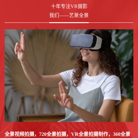
十年专注VR摄影
我们——艺景全景
全景视频拍摄，720全景拍摄，VR全景拍摄制作，360全景