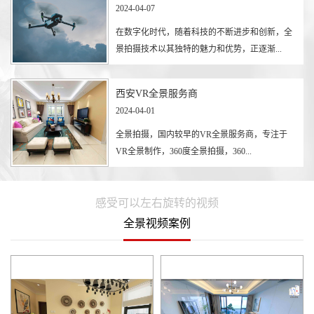
2024-04-07
在数字化时代，随着科技的不断进步和创新，全
景拍摄技术以其独特的魅力和优势，正逐渐...
西安VR全景服务商
2024-04-01
全景拍摄，国内较早的VR全景服务商，专注于
VR全景制作，360度全景拍摄，360...
感受可以左右旋转的视频
全景视频案例