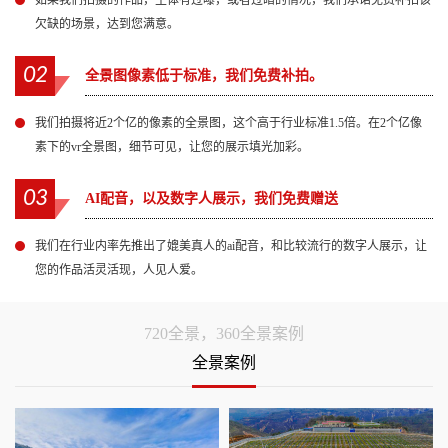
如果我们拍摄的作品，主体有过曝，或者过暗的情况，我们承诺免费补拍该
欠缺的场景，达到您满意。
02
全景图像素低于标准，我们免费补拍。
我们拍摄将近2个亿的像素的全景图，这个高于行业标准1.5倍。在2个亿像
素下的vr全景图，细节可见，让您的展示填光加彩。
03
AI配音，以及数字人展示，我们免费赠送
我们在行业内率先推出了媲美真人的ai配音，和比较流行的数字人展示，让
您的作品活灵活现，人见人爱。
720全景，360全景案例
全景案例