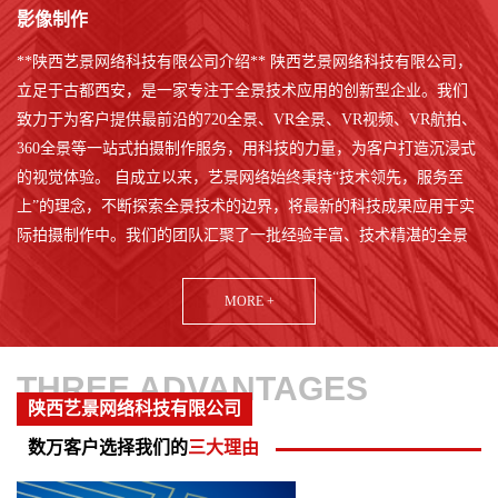
影像制作
**陕西艺景网络科技有限公司介绍** 陕西艺景网络科技有限公司，
立足于古都西安，是一家专注于全景技术应用的创新型企业。我们
致力于为客户提供最前沿的720全景、VR全景、VR视频、VR航拍、
360全景等一站式拍摄制作服务，用科技的力量，为客户打造沉浸式
的视觉体验。 自成立以来，艺景网络始终秉持“技术领先，服务至
上”的理念，不断探索全景技术的边界，将最新的科技成果应用于实
际拍摄制作中。我们的团队汇聚了一批经验丰富、技术精湛的全景
拍摄制作专家，他们精通各类全景拍摄设备的使用，能够高效、精
准地完成各种复杂场景的拍摄任务。 在720全景和360全景拍摄方
MORE +
面，我们拥有先进的拍摄设备和后期处理系统，能够呈现出画面清
晰、细节丰富的全景作品。无论是室内空间还是室外环境，我们都
THREE ADVANTAGES
能通过精湛的技术，将每一处细节完美呈现，让客户仿佛置身于现
陕西艺景网络科技有限公司
场。 VR全景和VR视频则是我们另一大业务亮点。我们利用...
数万客户选择我们的
三大理由