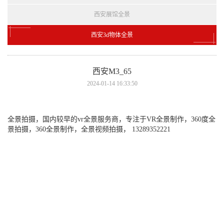
西安展馆全景
西安3d物体全景
西安M3_65
2024-01-14 16:33:50
全景拍摄，国内较早的vr全景服务商，专注于VR全景制作，360度全
景拍摄，360全景制作，全景视频拍摄， 13289352221