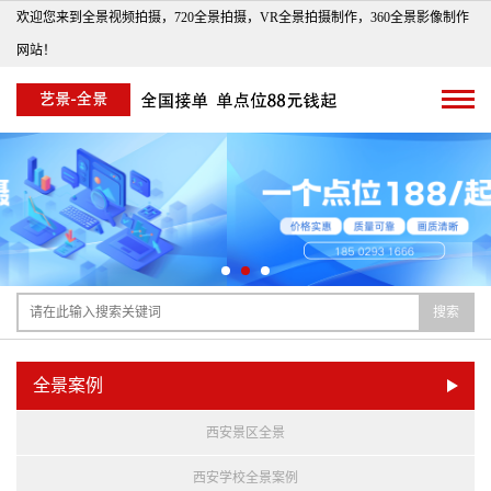
欢迎您来到全景视频拍摄，720全景拍摄，VR全景拍摄制作，360全景影像制作
网站！
搜索
全景案例
西安景区全景
西安学校全景案例