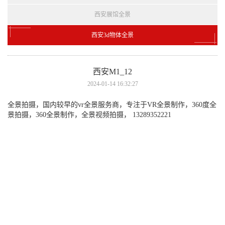
西安展馆全景
西安3d物体全景
西安M1_12
2024-01-14 16:32:27
全景拍摄，国内较早的vr全景服务商，专注于VR全景制作，360度全
景拍摄，360全景制作，全景视频拍摄， 13289352221